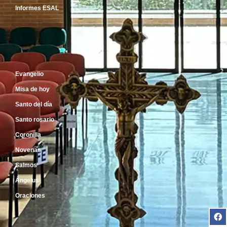
Informes ESAL
Inicio
Evangelio
Misa de hoy
Santo del día
Santo rosario
Coronilla
Novenas
Salmos
Ángelus
Oraciones