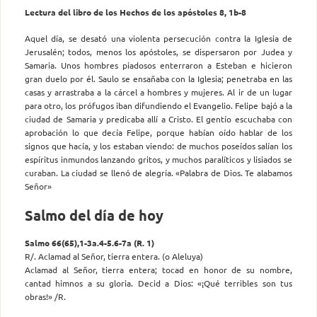
Lectura del libro de los Hechos de los apóstoles 8, 1b-8
Aquel día, se desató una violenta persecución contra la Iglesia de
Jerusalén; todos, menos los apóstoles, se dispersaron por Judea y
Samaria. Unos hombres piadosos enterraron a Esteban e hicieron
gran duelo por él. Saulo se ensañaba con la Iglesia; penetraba en las
casas y arrastraba a la cárcel a hombres y mujeres. Al ir de un lugar
para otro, los prófugos iban difundiendo el Evangelio. Felipe bajó a la
ciudad de Samaria y predicaba allí a Cristo. El gentío escuchaba con
aprobación lo que decía Felipe, porque habían oído hablar de los
signos que hacía, y los es­taban viendo: de muchos poseídos salían los
espíritus inmundos lanzando gritos, y muchos paralíticos y lisiados se
curaban. La ciudad se llenó de alegría. «Palabra de Dios. Te alabamos
Señor»
Salmo del día de hoy
Salmo 66(65),1-3a.4-5.6-7a (R. 1)
R/. Aclamad al Señor, tierra entera. (o Aleluya)
Aclamad al Señor, tierra entera; tocad en honor de su nombre,
cantad himnos a su gloria. Decid a Dios: «¡Qué terribles son tus
obras!» /R.