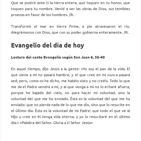
Que se postre ante ti la tierra entera, que toquen en tu honor, que
toquen para tu nombre. Venid a ver las obras de Dios, sus temibles
proezas en favor de los hombres. /R.
Transformó el mar en tierra firme, a pie atravesaron el río.
Alegrémonos con Dios, que con su poder gobierna enteramente. /R.
Evangelio del día de hoy
Lectura del santo Evangelio según San Juan 6, 35-40
En aquel tiempo, dijo Jesús a la gente: «Yo soy el pan de la vida. El
que viene a mí no pasará hambre, y el que cree en mí nunca pasará
sed; pero, como os he dicho, me habéis visto y no creéis. Todo lo que
me da el Padre vendrá a mí, y al que venga a mí no lo echaré afuera,
porque he bajado del cielo, no para hacer mi voluntad, sino la
voluntad del que me ha enviado. Ésta es la voluntad del que me ha
enviado: que no pierda nada de lo que me dio, sino que lo resucite en
el último día. Ésta es la voluntad de mi Padre: que todo el que ve al
Hijo y cree en él tenga vida eterna, y yo lo resucitaré en el último
día.» «Palabra del Señor. Gloria a ti Señor Jesús»