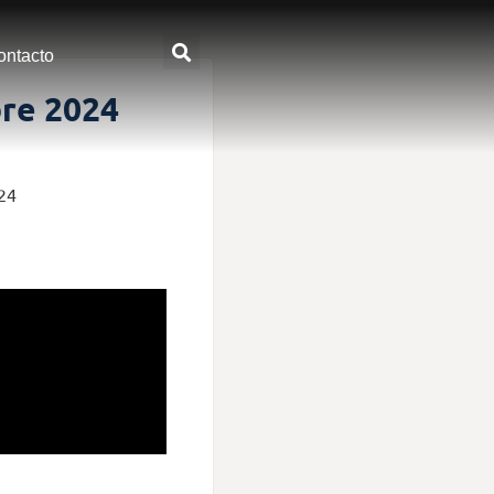
ontacto
bre 2024
024