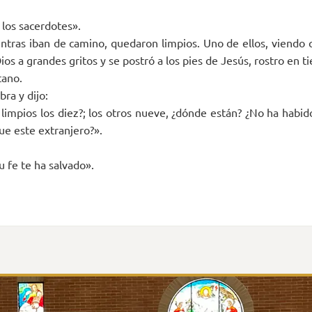
 los sacerdotes».
ntras iban de camino, quedaron limpios. Uno de ellos, viendo 
ios a grandes gritos y se postró a los pies de Jesús, rostro en ti
tano.
bra y dijo:
impios los diez?; los otros nueve, ¿dónde están? ¿No ha habido
ue este extranjero?».
u fe te ha salvado».