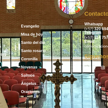
Inicio
Contact
Whatsapp
Evangelio
(+57)
320 69
Telegram
Misa de hoy
(+57)
314 75
Email
Santo del día
comunicacio
s
Santo rosario
rlos
Sígueno
Coronilla
Novenas
Salmos
Ángelus
Oraciones