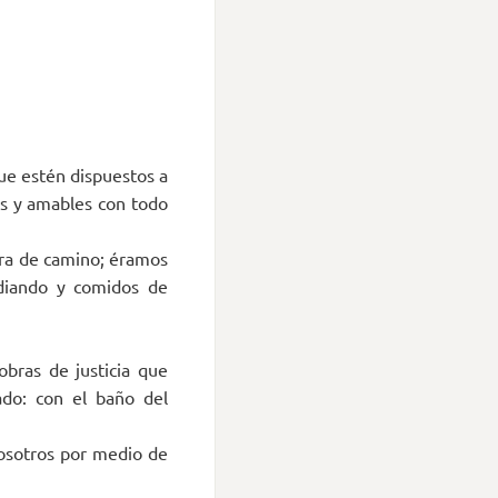
ue estén dispuestos a
es y amables con todo
era de camino; éramos
idiando y comidos de
bras de justicia que
ado: con el baño del
nosotros por medio de