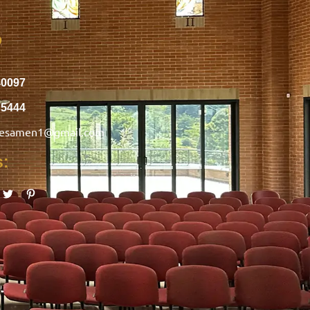
o
40097
75444
nesamen1@gmail.com
s: