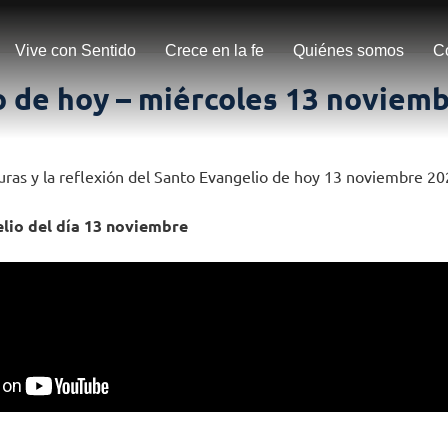
Vive con Sentido
Crece en la fe
Quiénes somos
C
o de hoy – miércoles 13 noviem
turas y la reflexión del Santo Evangelio de hoy 13 noviembre 2
lio del día 13 noviembre