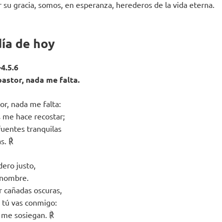
or su gracia, somos, en esperanza, herederos de la vida eterna.
día de hoy
4.5.6
pastor, nada me falta.
or, nada me falta:
 me hace recostar;
uentes tranquilas
s. ℟
dero justo,
 nombre.
 cañadas oscuras,
 tú vas conmigo:
o me sosiegan. ℟