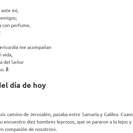
 ante mí,
nemigos;
a con perfume,
℟
sericordia me acompañan
i vida,
sa del Señor
no. ℟
el día de hoy
ús camino de Jerusalén, pasaba entre Samaría y Galilea. Cuand
su encuentro diez hombres leprosos, que se pararon a lo lejos y a
en compasión de nosotros».