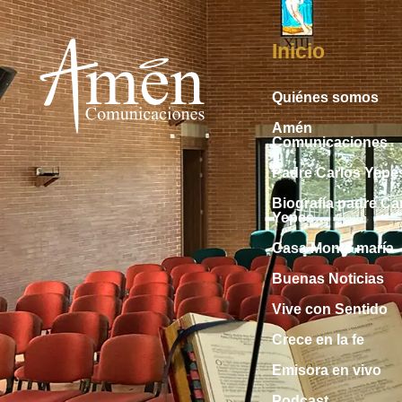
Inicio
Quiénes somos
Amén
Comunicaciones
Padre Carlos Yepe
Biografía padre Ca
Yepes
Casa Monte maría
Buenas Noticias
Vive con Sentido
Crece en la fe
Emisora en vivo
Podcast