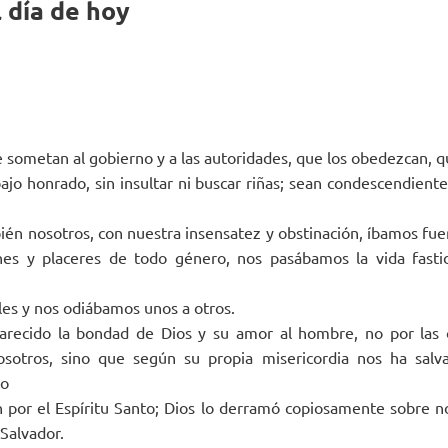
 día de hoy
 sometan al gobierno y a las autoridades, que los obedezcan, q
ajo honrado, sin insultar ni buscar riñas; sean condescendient
én nosotros, con nuestra insensatez y obstinación, íbamos fu
nes y placeres de todo género, nos pasábamos la vida fast
es y nos odiábamos unos a otros.
recido la bondad de Dios y su amor al hombre, no por las o
otros, sino que según su propia misericordia nos ha salv
to
n por el Espíritu Santo; Dios lo derramó copiosamente sobre 
 Salvador.