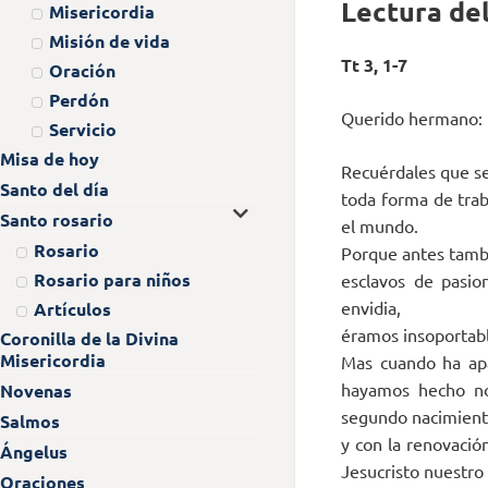
Lectura del
Misericordia
Misión de vida
Tt 3, 1-7
Oración
Perdón
Querido hermano:
Servicio
Misa de hoy
Recuérdales que se
Santo del día
toda forma de trab
Santo rosario
el mundo.
Rosario
Porque antes tambi
Rosario para niños
esclavos de pasio
envidia,
Artículos
éramos insoportabl
Coronilla de la Divina
Misericordia
Mas cuando ha apa
hayamos hecho nos
Novenas
segundo nacimien
Salmos
y con la renovació
Ángelus
Jesucristo nuestro
Oraciones