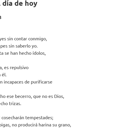
 día de hoy
3
es sin contar conmigo,
pes sin saberlo yo.
ta se han hecho ídolos,
, es repulsivo
 él.
n incapaces de purificarse
ho ese becerro, que no es Dios,
cho trizas.
y cosecharán tempestades;
pigas, no producirá harina su grano,