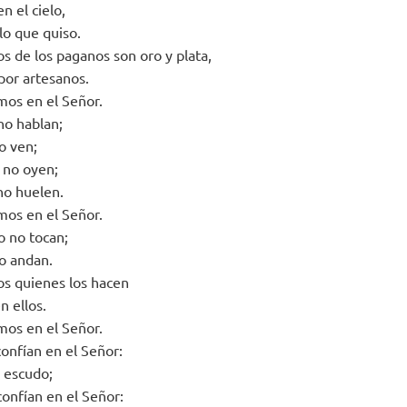
n el cielo,
lo que quiso.
os de los paganos son oro y plata,
por artesanos.
mos en el Señor.
no hablan;
o ven;
o no oyen;
no huelen.
mos en el Señor.
 no tocan;
no andan.
s quienes los hacen
n ellos.
mos en el Señor.
confían en el Señor:
u escudo;
confían en el Señor: