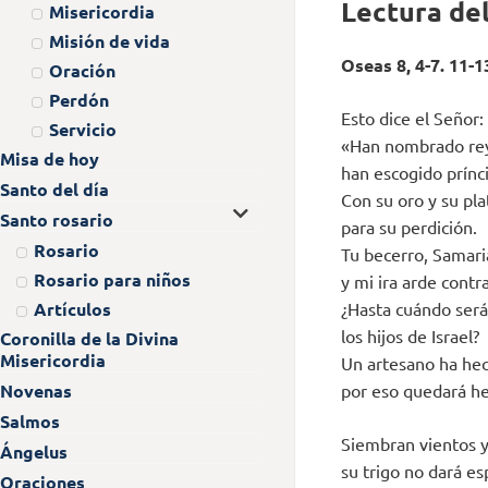
Lectura del
Misericordia
Misión de vida
Oseas 8, 4-7. 11-1
Oración
Perdón
Esto dice el Señor:
Servicio
«Han nombrado rey
Misa de hoy
han escogido prínci
Santo del día
Con su oro y su pla
Santo rosario
para su perdición.
Rosario
Tu becerro, Samaria
Rosario para niños
y mi ira arde contra
¿Hasta cuándo será
Artículos
los hijos de Israel?
Coronilla de la Divina
Misericordia
Un artesano ha hec
por eso quedará he
Novenas
Salmos
Siembran vientos 
Ángelus
su trigo no dará es
Oraciones