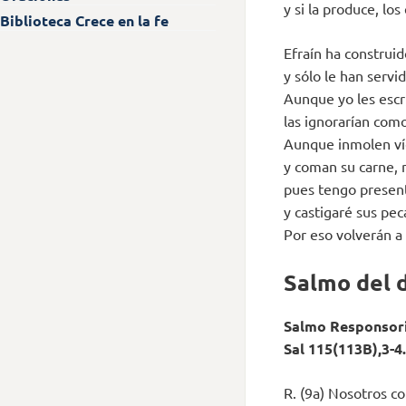
y si la produce, lo
Biblioteca Crece en la fe
Efraín ha construid
y sólo le han servi
Aunque yo les escri
las ignorarían como
Aunque inmolen ví
y coman su carne, 
pues tengo present
y castigaré sus pec
Por eso volverán a 
Salmo del 
Salmo Responsor
Sal 115(113B),3-4.
R. (9a) Nosotros c