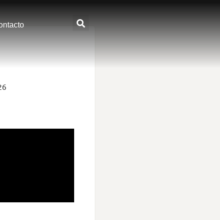
ontacto
26