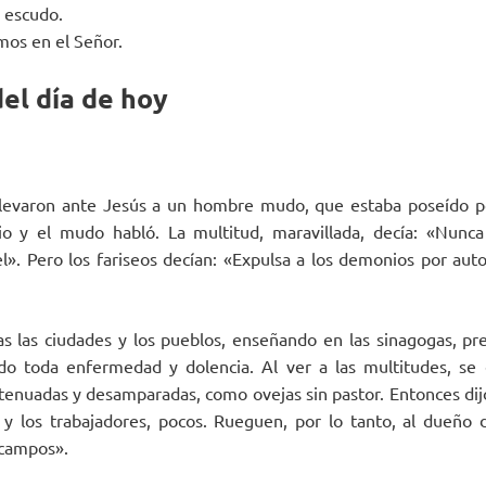
u escudo.
mos en el Señor.
el día de hoy
llevaron ante Jesús a un hombre mudo, que estaba poseído p
o y el mudo habló. La multitud, maravillada, decía: «Nunca
l». Pero los fariseos decían: «Expulsa a los demonios por auto
as las ciudades y los pueblos, enseñando en las sinagogas, pr
do toda enfermedad y dolencia. Al ver a las multitudes, se 
enuadas y desamparadas, como ovejas sin pastor. Entonces dijo 
y los trabajadores, pocos. Rueguen, por lo tanto, al dueño 
 campos».