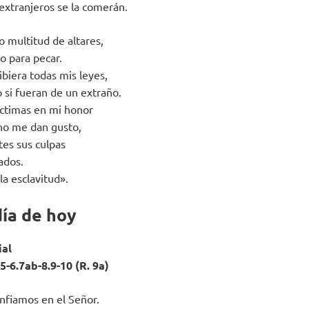
s extranjeros se la comerán.
o multitud de altares,
do para pecar.
biera todas mis leyes,
 si fueran de un extraño.
ctimas en mi honor
no me dan gusto,
es sus culpas
ados.
la esclavitud».
día de hoy
ial
5-6.7ab-8.9-10 (R. 9a)
onfiamos en el Señor.