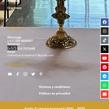
Ángelus
Oraciones
Contacto
Whatsapp
(+57)
320 6940097
Telegram
(+57)
314 7575444
Email
comunicacionesamen1@gmail.com
Síguenos:
Términos y condiciones
Políticas de privacidad
Amén Comunicaciones© 2021 - 2025