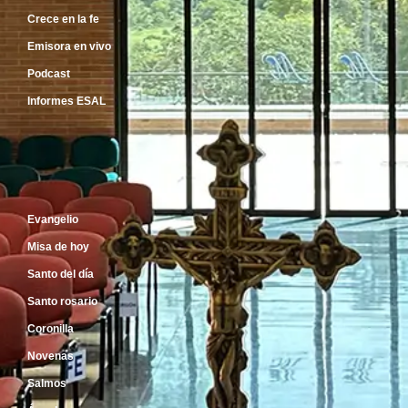
Crece en la fe
Emisora en vivo
Podcast
Informes ESAL
Inicio
Evangelio
Misa de hoy
Santo del día
Santo rosario
Coronilla
Novenas
Salmos