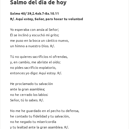
Salmo del día de hoy
Salmo 40/ 39,2.4ab.7-8a.10.11
R/. Aquí estoy, Señor, para hacer tu voluntad
Yo esperaba con ansia al Señor;
Él se inclinó y escuchó mi grito;
me puso en la boca un cántico nuevo,
un himno a nuestro Dios. R/.
Tú no quieres sacrificios ni ofrendas,
y, en cambio, me abriste el oído;
no pides sacrificio expiatorio,
entonces yo digo: Aquí estoy. R/.
He proclamado tu salvación
ante la gran asamblea;
no he cerrado los labios:
Señor, tú lo sabes. R/.
No me he guardado en el pecho tu defensa,
he contado tu fidelidad y tu salvación,
no he negado tu misericordia
y tu lealtad ante la gran asamblea. R/.