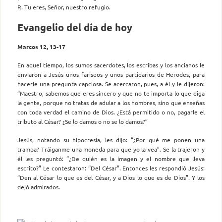
R. Tu eres, Señor, nuestro refugio.
Evangelio del día de hoy
Marcos 12, 13-17
En aquel tiempo, los sumos sacerdotes, los escribas y los ancianos le
enviaron a Jesús unos fariseos y unos partidarios de Herodes, para
hacerle una pregunta capciosa. Se acercaron, pues, a él y le dijeron:
“Maestro, sabemos que eres sincero y que no te importa lo que diga
la gente, porque no tratas de adular a los hombres, sino que enseñas
con toda verdad el camino de Dios. ¿Está permitido o no, pagarle el
tributo al César? ¿Se lo damos o no se lo damos?”
Jesús, notando su hipocresía, les dijo: “¿Por qué me ponen una
trampa? Tráiganme una moneda para que yo la vea”. Se la trajeron y
él les preguntó: “¿De quién es la imagen y el nombre que lleva
escrito?” Le contestaron: “Del César”. Entonces les respondió Jesús:
“Den al César lo que es del César, y a Dios lo que es de Dios”. Y los
dejó admirados.