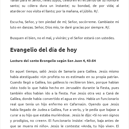
santo; su cólera dura un instante; su bondad, de por vida; al
atardecer nos visita el llanto; por la mañana, el júbilo. R/.
Escucha, Señor, y ten piedad de mí; Señor, socórreme. Cambiaste mi
luto en danzas. Señor, Dios mío, te daré gracias por siempre. R/.
Busquen el bien, no el mal, y vivirán; y el Señor estará con ustedes.
Evangelio del día de hoy
Lectura del santo Evangelio según San Juan 4, 43-54
En aquel tiempo, salió Jesús de Samaría para Galilea. Jesús mismo
había atestiguado: «Un profeta no es estimado en su propia patria».
Cuando llegó a Galilea, los galileos lo recibieron bien, porque habían
visto todo lo que había hecho en Jerusalén durante la fiesta, pues
también ellos habían ido a la fiesta. Fue Jesús otra vez a Caná de
Galilea, donde había convertido el agua en vino. Había un funcionario
real que tenía un hijo enfermo en Cafarnaún. Oyendo que Jesús
había llegado de Judea a Galilea, fue a verlo, y le pedía que bajase a
curar a su hijo que estaba muriéndose. Jesús le dijo: «Si no ven signos
y prodigios, no creen». El funcionario insiste: «Señor, baja antes de
que se muera mi niño». Jesús le contesta: «Anda, tu hijo vive». El