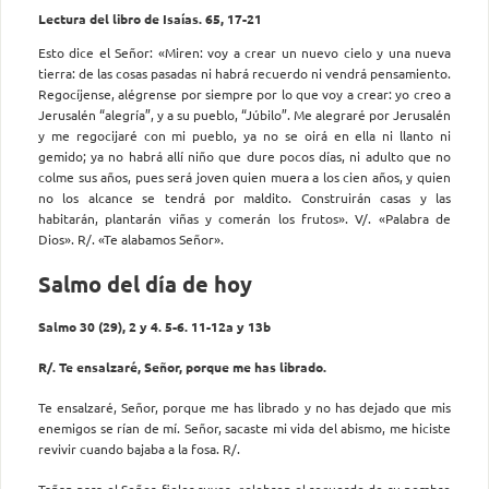
Lectura del libro de Isaías. 65, 17-21
Esto dice el Señor: «Miren: voy a crear un nuevo cielo y una nueva
tierra: de las cosas pasadas ni habrá recuerdo ni vendrá pensamiento.
Regocíjense, alégrense por siempre por lo que voy a crear: yo creo a
Jerusalén “alegría”, y a su pueblo, “Júbilo”. Me alegraré por Jerusalén
y me regocijaré con mi pueblo, ya no se oirá en ella ni llanto ni
gemido; ya no habrá allí niño que dure pocos días, ni adulto que no
colme sus años, pues será joven quien muera a los cien años, y quien
no los alcance se tendrá por maldito. Construirán casas y las
habitarán, plantarán viñas y comerán los frutos». V/. «Palabra de
Dios». R/. «Te alabamos Señor».
Salmo del día de hoy
Salmo 30 (29), 2 y 4. 5-6. 11-12a y 13b
R/. Te ensalzaré, Señor, porque me has librado.
Te ensalzaré, Señor, porque me has librado y no has dejado que mis
enemigos se rían de mí. Señor, sacaste mi vida del abismo, me hiciste
revivir cuando bajaba a la fosa. R/.
Tañan para el Señor, fieles suyos, celebren el recuerdo de su nombre