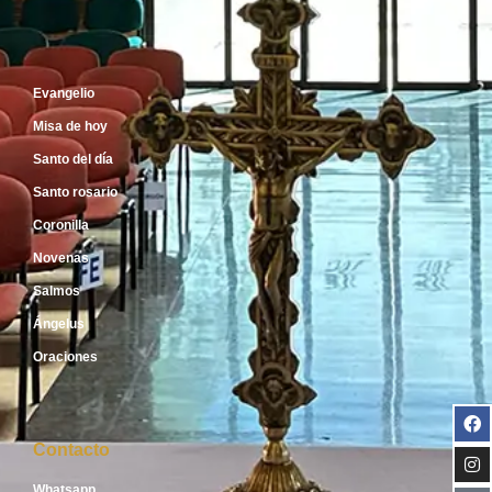
Inicio
Evangelio
Misa de hoy
Santo del día
Santo rosario
Coronilla
Novenas
Salmos
Ángelus
Oraciones
Contacto
Whatsapp