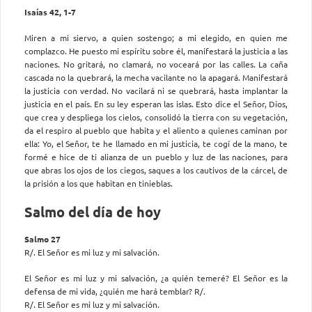
Isaías 42, 1-7
Miren a mi siervo, a quien sostengo; a mi elegido, en quien me
complazco. He puesto mi espíritu sobre él, manifestará la justicia a las
naciones. No gritará, no clamará, no voceará por las calles. La caña
cascada no la quebrará, la mecha vacilante no la apagará. Manifestará
la justicia con verdad. No vacilará ni se quebrará, hasta implantar la
justicia en el país. En su ley esperan las islas. Esto dice el Señor, Dios,
que crea y despliega los cielos, consolidó la tierra con su vegetación,
da el respiro al pueblo que habita y el aliento a quienes caminan por
ella: Yo, el Señor, te he llamado en mi justicia, te cogí de la mano, te
formé e hice de ti alianza de un pueblo y luz de las naciones, para
que abras los ojos de los ciegos, saques a los cautivos de la cárcel, de
la prisión a los que habitan en tinieblas.
Salmo del día de hoy
Salmo 27
R/. El Señor es mi luz y mi salvación.
El Señor es mi luz y mi salvación, ¿a quién temeré? El Señor es la
defensa de mi vida, ¿quién me hará temblar? R/.
R/. El Señor es mi luz y mi salvación.