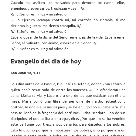
Cuando me asalten los malvados para devorar mi carne, ellos,
enemigos y adversarios, tropiezan y caen. R/.
R/. El Señor es mi luz y mi salvación.
Si un ejército acampa contra mí, mi corazón no tiembla; si me
declaran la guerra, me siento tranquilo. R/.
R/. El Señor es mi luz y mi salvación.
Espero gozar de la dicha del Señor en el país de la vida. Espera en el
Señor, sé valiente, ten ánimo, espera en el Señor. R/.
R/. El Señor es mi luz y mi salvación.
Evangelio del día de hoy
San Juan 12, 1-11
Seis días antes de la Pascua, fue Jesús a Betania, donde vivía Lázaro, a
quien había resucitado de entre los muertos. Allí le ofrecieron una
cena; Marta servía, y Lázaro era uno de los que estaban con él a la
mesa. María tomó una libra de perfume de nardo, auténtico y
costoso, le ungió a Jesús los pies y se los enjugó con su cabellera. Y la
casa se llenó de la fragancia del perfume. Judas Iscariote, uno de sus
discípulos, el que lo iba a entregar, dice: ¿Por qué no se ha vendido
este perfume por trescientos denarios para dárselos a los pobres.
Esto lo dijo no porque le importasen los pobres, sino porque era un
ladrón; y como tenía la bolsa, se llevaba de lo que iban echando.