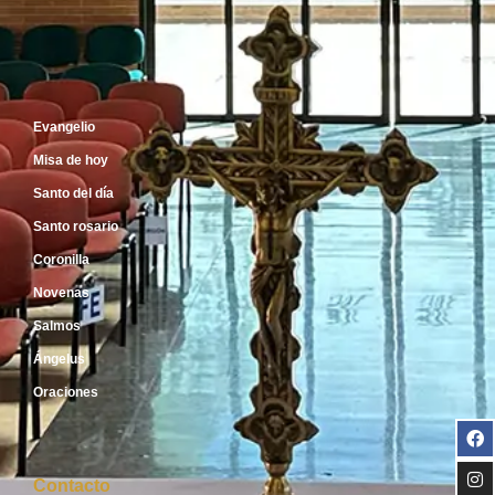
Inicio
Evangelio
Misa de hoy
Santo del día
Santo rosario
Coronilla
Novenas
Salmos
Ángelus
Oraciones
Contacto