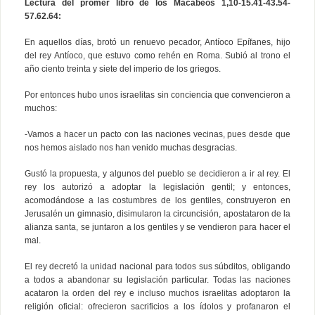
Lectura del promer libro de los Macabeos 1,10-15.41-43.54-
57.62.64:
En aquellos días, brotó un renuevo pecador, Antíoco Epífanes, hijo
del rey Antíoco, que estuvo como rehén en Roma. Subió al trono el
año ciento treinta y siete del imperio de los griegos.
Por entonces hubo unos israelitas sin conciencia que convencieron a
muchos:
-Vamos a hacer un pacto con las naciones vecinas, pues desde que
nos hemos aislado nos han venido muchas desgracias.
Gustó la propuesta, y algunos del pueblo se decidieron a ir al rey. El
rey los autorizó a adoptar la legislación gentil; y entonces,
acomodándose a las costumbres de los gentiles, construyeron en
Jerusalén un gimnasio, disimularon la circuncisión, apostataron de la
alianza santa, se juntaron a los gentiles y se vendieron para hacer el
mal.
El rey decretó la unidad nacional para todos sus súbditos, obligando
a todos a abandonar su legislación particular. Todas las naciones
acataron la orden del rey e incluso muchos israelitas adoptaron la
religión oficial: ofrecieron sacrificios a los ídolos y profanaron el