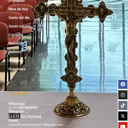
Evangelio
Misa de hoy
Santo del día
Santo rosario
Coronilla
Novenas
Salmos
Ángelus
Oraciones
Contacto
Whatsapp
(+57)
320 6940097
Telegram
(+57)
314 7575444
Email
comunicacionesamen1@gmail.com