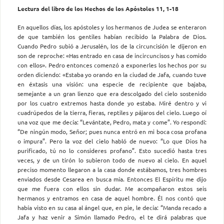
Lectura del libro de los Hechos de los Apóstoles 11, 1-18
En aquellos días, los apóstoles y los hermanos de Judea se enteraron
de que también los gentiles habían recibido la Palabra de Dios.
Cuando Pedro subió a Jerusalén, los de la circuncisión le dijeron en
son de reproche: «Has entrado en casa de incircuncisos y has comido
con ellos». Pedro entonces comenzó a exponerles los hechos por su
orden diciendo: «Estaba yo orando en la ciudad de Jafa, cuando tuve
en éxtasis una visión: una especie de recipiente que bajaba,
semejante a un gran lienzo que era descolgado del cielo sostenido
por los cuatro extremos hasta donde yo estaba. Miré dentro y vi
cuadrúpedos de la tierra, fieras, reptiles y pájaros del cielo. Luego oí
una voz que me decía: “Levántate, Pedro, mata y come”. Yo respondí:
“De ningún modo, Señor; pues nunca entró en mi boca cosa profana
o impura”. Pero la voz del cielo habló de nuevo: “Lo que Dios ha
purificado, tú no lo consideres profa­no”. Esto sucedió hasta tres
veces, y de un tirón lo subieron todo de nuevo al cielo. En aquel
preciso momento llegaron a la casa donde estábamos, tres hombres
enviados desde Cesarea en busca mía. Entonces El Espíritu me dijo
que me fuera con ellos sin dudar. Me acompañaron estos seis
hermanos y entramos en casa de aquel hombre. Él nos contó que
había visto en su casa al ángel que, en pie, le decía: “Manda recado a
Jafa y haz venir a Simón llamado Pe­dro, el te dirá palabras que