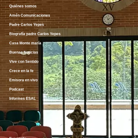
Quiénes somos
Amén Comunicaciones
Padre Carlos Yepes
Biografía padre Carlos Yepes
Casa Monte maría
Buenas Noticias
Vive con Sentido
Crece en la fe
Emisora en vivo
Podcast
Informes ESAL
Inicio