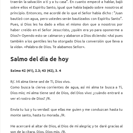
traerán la salvación a ti y a tu casa”. En cuanto empecé a hablar, bajó
sobre ellos el Espíritu Santo, igual que había bajado sobre nosotros al
principio. Entonces, me acordé de lo que el Señor había dicho : “Juan
bautizó con agua, pero ustedes serán bautizados con Espíritu Santo”.
Pues, si Dios les ha dado a ellos el mismo don que a nosotros por
haber creído en el Señor Jesucristo, ¿quién era yo para oponerme a
Dios?» Oyendo esto se calmaron y alabaron a Dios diciendo: «Así pues
también a los gentiles les ha otorgado Dios la conver­sión que lleva a
la vida». «Palabra de Dios. Te alabamos Señor».
Salmo del día de hoy
Salmo 42 (41), 2.3; 43 (42), 3. 4
R/. Mi alma tiene sed de Ti, Dios vivo.
Como busca la cierva corrientes de agua, así mi alma te busca a Ti,
Dios mío; mi alma tiene sed de Dios, del Dios vivo: ¿cuándo entraré a
ver el rostro de Dios? /R.
Envía tu luz y tu verdad: que ellas me guíen y me conduzcan hasta tu
monte santo, hasta tu morada. /R.
Me acercaré al altar de Dios, al Dios de mi alegría; y te daré gracias al
son de la cítara, Dios, Dios mío. /R.