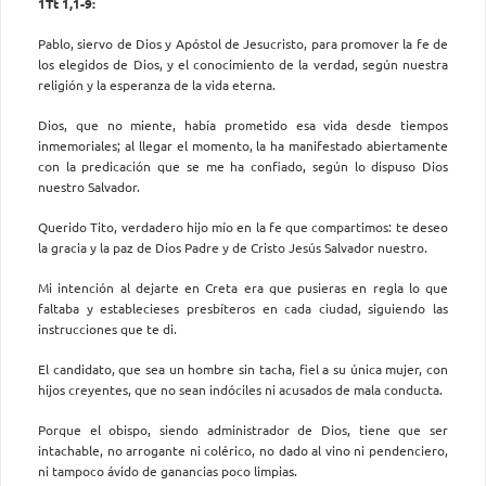
1Tt 1,1-9:
Pablo, siervo de Dios y Apóstol de Jesucristo, para promover la fe de
los elegidos de Dios, y el conocimiento de la verdad, según nuestra
religión y la esperanza de la vida eterna.
Dios, que no miente, había prometido esa vida desde tiempos
inmemoriales; al llegar el momento, la ha manifestado abiertamente
con la predicación que se me ha confiado, según lo dispuso Dios
nuestro Salvador.
Querido Tito, verdadero hijo mío en la fe que compartimos: te deseo
la gracia y la paz de Dios Padre y de Cristo Jesús Salvador nuestro.
Mi intención al dejarte en Creta era que pusieras en regla lo que
faltaba y establecieses presbíteros en cada ciudad, siguiendo las
instrucciones que te di.
El candidato, que sea un hombre sin tacha, fiel a su única mujer, con
hijos creyentes, que no sean indóciles ni acusados de mala conducta.
Porque el obispo, siendo administrador de Dios, tiene que ser
intachable, no arrogante ni colérico, no dado al vino ni pendenciero,
ni tampoco ávido de ganancias poco limpias.