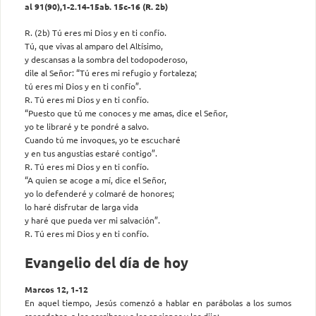
al 91(90),1-2.14-15ab. 15c-16 (R. 2b)
R. (2b) Tú eres mi Dios y en ti confío.
Tú, que vivas al amparo del Altísimo,
y descansas a la sombra del todopoderoso,
dile al Señor: “Tú eres mi refugio y fortaleza;
tú eres mi Dios y en ti confío”.
R. Tú eres mi Dios y en ti confío.
“Puesto que tú me conoces y me amas, dice el Señor,
yo te libraré y te pondré a salvo.
Cuando tú me invoques, yo te escucharé
y en tus angustias estaré contigo”.
R. Tú eres mi Dios y en ti confío.
“A quien se acoge a mí, dice el Señor,
yo lo defenderé y colmaré de honores;
lo haré disfrutar de larga vida
y haré que pueda ver mi salvación”.
R. Tú eres mi Dios y en ti confío.
Evangelio del día de hoy
Marcos 12, 1-12
En aquel tiempo, Jesús comenzó a hablar en parábolas a los sumos