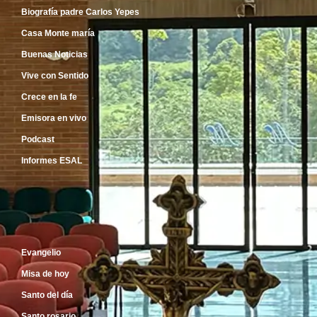
Biografía padre Carlos Yepes
Casa Monte maría
Buenas Noticias
Vive con Sentido
Crece en la fe
Emisora en vivo
Podcast
Informes ESAL
Inicio
Evangelio
Misa de hoy
Santo del día
Santo rosario