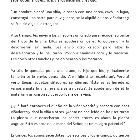
sacerdotes, a los escribas y a los ancianos y les dijo:
“Un hombre plantó una viña, la rodeó con una cerca, cavó un lagar,
construyó una torre para el vigilante, se la alquiló a unos viñadores y
se fue de viaje al extranjero.
A su tiempo, les envió a los viñadores un criado para recoger su parte
del fruto de la viña. Ellos se apoderaron de él, lo golpearon y lo
devolvieron sin nada. Les envió otro criado, pero ellos lo
descalabraron y lo insultaron. Volvió a enviarles otro y lo mataron.
Les envió otros muchos y los golpearon o los mataron.
Ya sólo le quedaba por enviar a uno, su hijo querido, y finalmente
también se lo envió, pensando: ‘A mi hijo sí lo respetarán’. Pero al
verlo llegar, aquellos viñadores se dijeron: ‘Éste es el heredero;
vamos a matarlo y la herencia será nuestra’. Se apoderaron de él, lo
mataron y arrojaron su cuerpo fuera de la viña.
¿Qué hará entonces el dueño de la viña? Vendrá y acabará con esos
viñadores y dará la viña a otros. ¿Acaso no han leído en las Escrituras:
La piedra que desecharon los constructores es ahora la piedra
angular. Esto es obra de la mano del Señor, es un milagro patente?”
Entonces los sumos sacerdotes, los escribas y los ancianos, quisieron