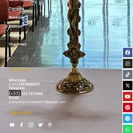
Coronilla
Novenas
Salmos
Ángelus
Oraciones
Contacto
Whatsapp
(+57)
320 6940097
Telegram
(+57)
314 7575444
Email
comunicacionesamen1@gmail.com
Síguenos: