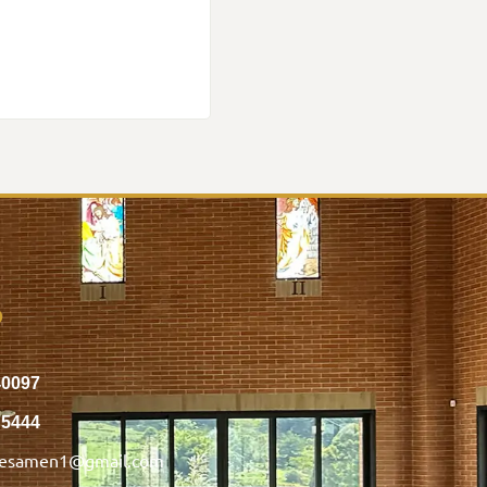
o
40097
75444
nesamen1@gmail.com