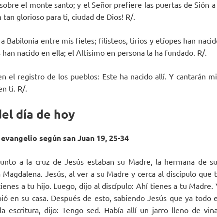
 sobre el monte santo; y el Señor prefiere las puertas de Sión 
tan glorioso para ti, ciudad de Dios! R/.
 Babilonia entre mis fieles; filisteos, tirios y etíopes han nacido
han nacido en ella; el Altísimo en persona la ha fundado. R/.
en el registro de los pueblos: Este ha nacido allí. Y cantarán 
n ti. R/.
el día de hoy
 evangelio según san Juan 19, 25-34
junto a la cruz de Jesús estaban su Madre, la hermana de su
a Magdalena. Jesús, al ver a su Madre y cerca al discípulo que t
ienes a tu hijo. Luego, dijo al discípulo: Ahí tienes a tu Madre.
cibió en su casa. Después de esto, sabiendo Jesús que ya todo 
a escritura, dijo: Tengo sed. Había allí un jarro lleno de vi