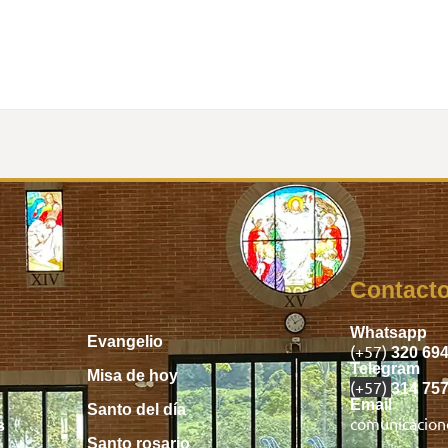
Inicio
Contact
Whatsapp
Evangelio
(+57)
320 69
Telegram
Misa de hoy
(+57)
314 75
Email
Santo del día
comunicacio
s
Santo rosario