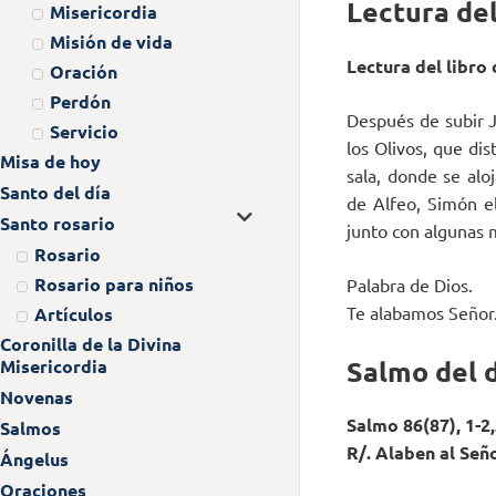
Lectura del
Misericordia
Misión de vida
Lectura del libro
Oración
Perdón
Después de subir J
Servicio
los Olivos, que di
Misa de hoy
sala, donde se alo
Santo del día
de Alfeo, Simón el
Santo rosario
junto con algunas 
Rosario
Rosario para niños
Palabra de Dios.
Te alabamos Señor
Artículos
Coronilla de la Divina
Salmo del 
Misericordia
Novenas
Salmo 86(87), 1-2,
Salmos
R/. Alaben al Señ
Ángelus
Oraciones