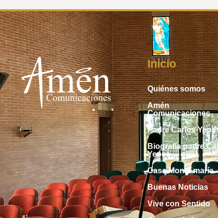
Inicio
Quiénes somos
Amén
Comunicaciones
Padre Carlos Yepe
Biografía padre Ca
Yepes
Casa Monte maría
Buenas Noticias
Vive con Sentido