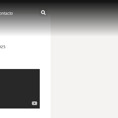
ontacto
025