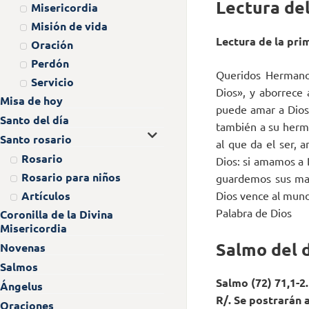
Lectura del
Misericordia
Misión de vida
Lectura de la prim
Oración
Perdón
Queridos Hermano
Servicio
Dios», y aborrece
Misa de hoy
puede amar a Dios
Santo del día
también a su herma
Santo rosario
al que da el ser,
Rosario
Dios: si amamos a 
Rosario para niños
guardemos sus man
Dios vence al mund
Artículos
Palabra de Dios
Coronilla de la Divina
Misericordia
Salmo del 
Novenas
Salmos
Salmo (72) 71,1-2
Ángelus
R/. Se postrarán a
Oraciones