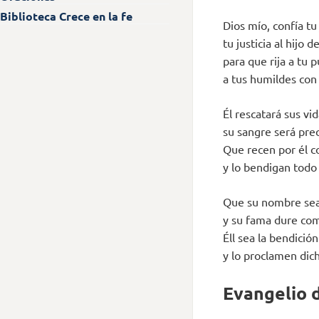
Biblioteca Crece en la fe
Dios mío, confía tu 
tu justicia al hijo d
para que rija a tu p
a tus humildes con 
Él rescatará sus vid
su sangre será prec
Que recen por él 
y lo bendigan todo e
Que su nombre sea
y su fama dure com
Éll sea la bendició
y lo proclamen dicho
Evangelio d