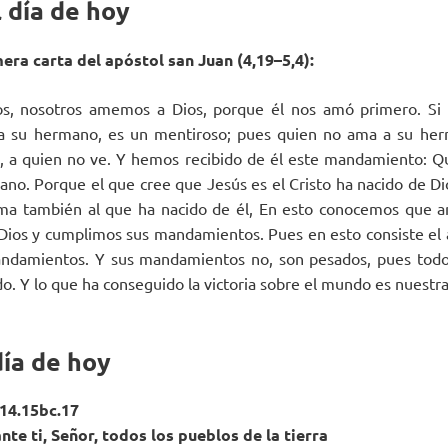
 día de hoy
era carta del apóstol san Juan (4,19–5,4):
s, nosotros amemos a Dios, porque él nos amó primero. Si 
 a su hermano, es un mentiroso; pues quien no ama a su her
, a quien no ve. Y hemos recibido de él este mandamiento: Q
no. Porque el que cree que Jesús es el Cristo ha nacido de Di
 ama también al que ha nacido de él, En esto conocemos que a
Dios y cumplimos sus mandamientos. Pues en esto consiste el
damientos. Y sus mandamientos no, son pesados, pues todo
o. Y lo que ha conseguido la victoria sobre el mundo es nuestra
día de hoy
.14.15bc.17
nte ti, Señor, todos los pueblos de la tierra