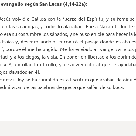
 evangelio según San Lucas (4,14-22a):
esús volvió a Galilea con la fuerza del Espíritu; y su fama se
en las sinagogas, y todos lo alababan. Fue a Nazaret, donde s
o era su costumbre los sábados, y se puso en pie para hacer la 
a Isaías y, desenrollándolo, encontró el pasaje donde estaba esc
í, porque él me ha ungido. Me ha enviado a Evangelizar a los 
ertad, y a los ciegos, la vista. En poner en libertad a los oprimi
r.» Y, enrollando el rollo, y devolviéndolo al que le ayudab
ojos clavados en él.
irles: «Hoy se ha cumplido esta Escritura que acaban de oír.» 
admiraban de las palabras de gracia que salían de su boca.