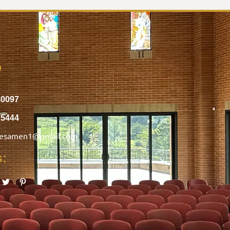
o
40097
75444
nesamen1@gmail.com
s: