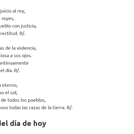
juicio al rey,
e reyes,
ueblo con justicia,
rectitud. R/.
as de la violencia,
iosa a sus ojos.
continuamente
l día. R/.
 eterno,
o el sol;
n de todos los pueblos,
so todas las razas de la tierra. R/.
el día de hoy