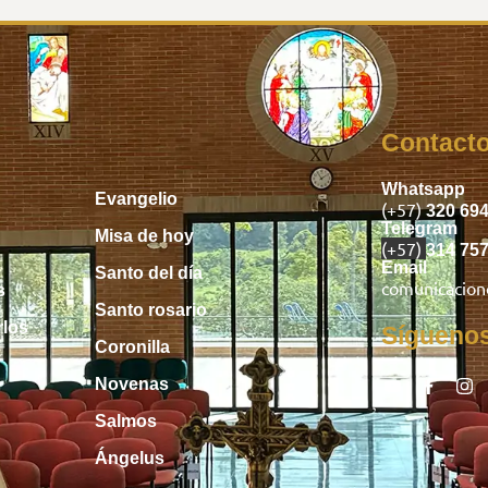
Inicio
Contact
Whatsapp
Evangelio
(+57)
320 69
Telegram
Misa de hoy
(+57)
314 75
Email
Santo del día
comunicacio
s
Santo rosario
rlos
Sígueno
Coronilla
Novenas
Salmos
Ángelus