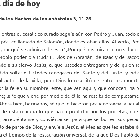
 día de hoy
 de los Hechos de los apóstoles 3, 11-26
mientras el paralítico curado seguía aún con Pedro y Juan, todo
 pórtico llamado de Salomón, donde estaban ellos. Al verlo, Pedr
as, ¿por qué se admiran de esto? ¿Por qué nos miran como si hub
ropio poder o virtud? El Dios de Abrahán, de Isaac y de Jacob
cado a su siervo Jesús, al que ustedes entregaron y de quien r
ido soltarlo. Ustedes renegaron del Santo y del Justo, y pidi
l autor de la vida, pero Dios lo resucitó de entre los muer
Por la fe en su Nombre, este, que ven aquí y que conocen, ha r
; la fe que viene por medio de él le ha restituido completament
hora bien, hermanos, sé que lo hicieron por ignorancia, al igua
 de esta manera lo que había predicho por los profetas, que
o, arrepiéntanse y conviértanse, para que se borren sus peca
o de parte de Dios, y envíe a Jesús, el Mesías que les estaba d
sta el tiempo de la restauración universal, de la que Dios habló 