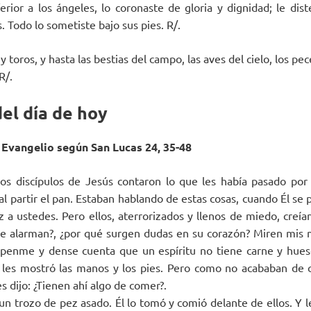
ferior a los ángeles, lo coronaste de gloria y dignidad; le dis
 Todo lo sometiste bajo sus pies. R/.
 toros, y hasta las bestias del campo, las aves del cielo, los pe
R/.
el día de hoy
 Evangelio según San Lucas 24, 35-48
los discípulos de Jesús contaron lo que les había pasado por
al partir el pan. Estaban hablando de estas cosas, cuando Él se
az a ustedes. Pero ellos, aterrorizados y llenos de miedo, creían
 se alarman?, ¿por qué surgen dudas en su corazón? Miren mis 
lpenme y dense cuenta que un espíritu no tiene carne y hue
 les mostró las manos y los pies. Pero como no acababan de cr
es dijo: ¿Tienen ahí algo de comer?.
 un trozo de pez asado. Él lo tomó y comió delante de ellos. Y le