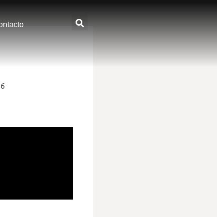
ontacto
26