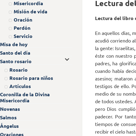
Lectura del
Misericordia
Misión de vida
Lectura del libro
Oración
Perdón
En aquellos días, 
Servicio
acudió corriendo al
Misa de hoy
la gente: Israelit
Santo del día
éste con nuestro p
Santo rosario
padres, ha glorifi
Rosario
cuando había decid
Rosario para niños
asesino; mataron a
testigos de ello. 
Artículos
medio de su nombre
Coronilla de la Divina
Misericordia
de todos ustedes. A
pero Dios cumplió
Novenas
padecer. Por tant
Salmos
tiempos de consuel
Ángelus
recibir el cielo ha
Oraciones