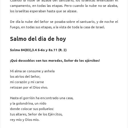
Cuando la nube se alzaba del santuario, los israelitas levantaban el
campamento, en todas las etapas. Pero cuando la nube no se alzaba,
los israelitas esperaban hasta que se alzase.
De día la nube del Señor se posaba sobre el santuario, y de noche el
fuego, en todas sus etapas, a la vista de toda la casa de Israel.
Salmo del día de hoy
Salmo 84(83),3.4 5-6a y 8a.11 (R. 2)
¡Qué deseables son tus moradas, Señor de los ejércitos!
Mi alma se consume y anhela
los atrios del Señor,
mi corazón y mi carne
retozan por el Dios vivo.
Hasta el gorrión ha encontrado una casa,
y la golondrina, un nido
donde colocar sus polluelos:
tus altares, Señor de los Ejércitos,
rey mío y Dios mío.