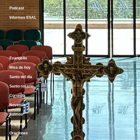
Podcast
Informes ESAL
Inicio
Evangelio
Misa de hoy
Santo del día
Santo rosario
Coronilla
Novenas
Salmos
Ángelus
Oraciones