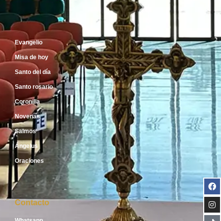
Inicio
Evangelio
Misa de hoy
Santo del día
Santo rosario
Coronilla
Novenas
Salmos
Ángelus
Oraciones
Contacto
Whatsapp