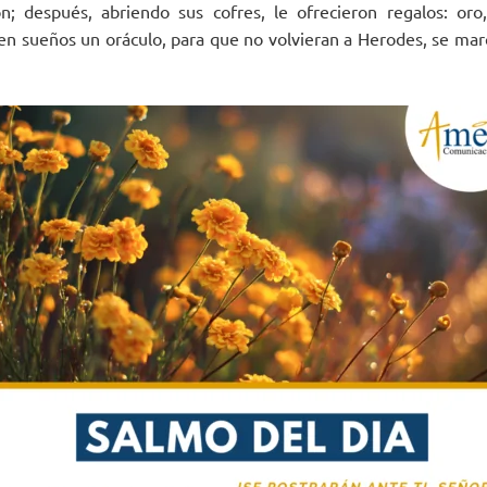
on; después, abriendo sus cofres, le ofrecieron regalos: oro
en sueños un oráculo, para que no volvieran a Herodes, se marc