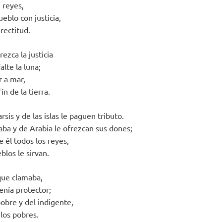
e reyes,
ueblo con justicia,
rectitud.
ezca la justicia
alte la luna;
 a mar,
ín de la tierra.
rsis y de las islas le paguen tributo.
aba y de Arabia le ofrezcan sus dones;
 él todos los reyes,
blos le sirvan.
 que clamaba,
tenía protector;
pobre y del indigente,
 los pobres.