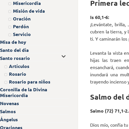
Primera lec
Misericordia
Misión de vida
Is 60,1-6:
Oración
¡Levántate, brilla,
Perdón
cubren la tierra, y
Servicio
ti. Y caminarán los
Misa de hoy
Santo del día
Levanta la vista en
Santo rosario
hijas las traen e
Artículos
ensanchará, cuando
Rosario
inundará una mul
trayendo incienso 
Rosario para niños
Coronilla de la Divina
Salmo del 
Misericordia
Novenas
Salmo (72) 71,1-2.
Salmos
Ángelus
Dios mío, confía tu 
Oraciones