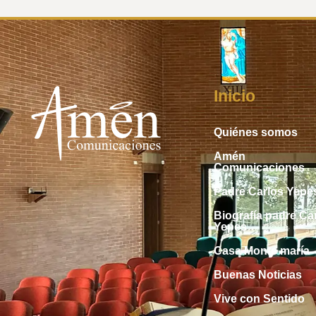
Inicio
Quiénes somos
Amén
Comunicaciones
Padre Carlos Yepe
Biografía padre Ca
Yepes
Casa Monte maría
Buenas Noticias
Vive con Sentido