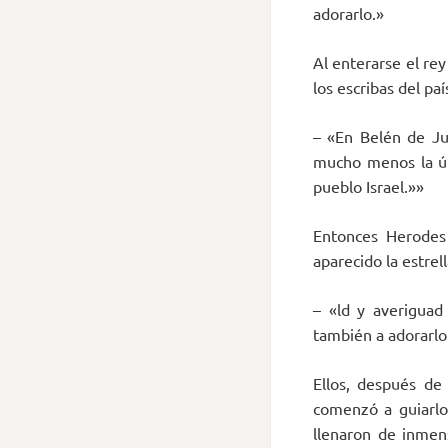
adorarlo.»
Al enterarse el re
los escribas del pa
– «En Belén de Jud
mucho menos la últ
pueblo Israel.»»
Entonces Herodes
aparecido la estrel
– «ld y averiguad
también a adorarlo
Ellos, después de 
comenzó a guiarlos
llenaron de inmens