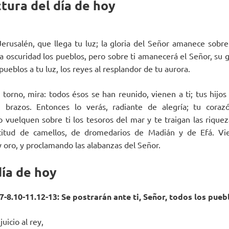
tura del día de hoy
 Jerusalén, que llega tu luz; la gloria del Señor amanece sobre t
 la oscuridad los pueblos, pero sobre ti amanecerá el Señor, su 
 pueblos a tu luz, los reyes al resplandor de tu aurora.
 torno, mira: todos ésos se han reunido, vienen a ti; tus hijos 
n brazos. Entonces lo verás, radiante de alegría; tu cora
 vuelquen sobre ti los tesoros del mar y te traigan las riquez
titud de camellos, de dromedarios de Madián y de Efá. Vi
y oro, y proclamando las alabanzas del Señor.
día de hoy
7-8.10-11.12-13: Se postrarán ante ti, Señor, todos los puebl
juicio al rey,