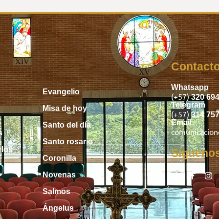
Inicio
Contact
Whatsapp
Evangelio
(+57)
320 69
Telegram
Misa de hoy
(+57)
314 75
Email
Santo del día
comunicacio
s
Santo rosario
rlos
Sígueno
Coronilla
Novenas
Salmos
Ángelus