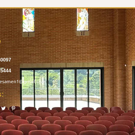
o
40097
75444
nesamen1@gmail.com
s: