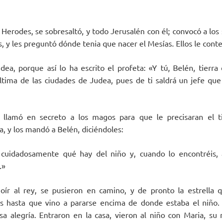
y Herodes, se sobresaltó, y todo Jerusalén con él; convocó a lo
ís, y les preguntó dónde tenia que nacer el Mesías. Ellos le cont
ea, porque así lo ha escrito el profeta: «Y tú, Belén, tierra
ima de las ciudades de Judea, pues de ti saldrá un jefe que
 llamó en secreto a los magos para que le precisaran el 
la, y los mandó a Belén, diciéndoles:
 cuidadosamente qué hay del niño y, cuando lo encontréis, 
.»
oír al rey, se pusieron en camino, y de pronto la estrella q
 hasta que vino a pararse encima de donde estaba el niño. A
a alegría. Entraron en la casa, vieron al niño con Maria, s