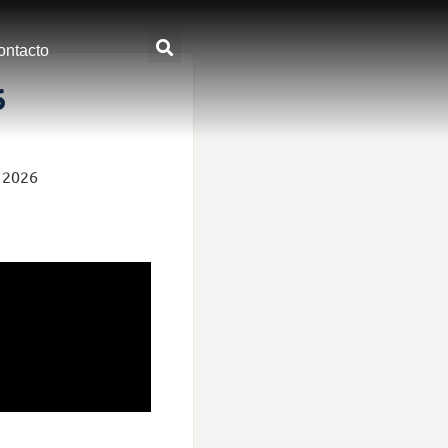
ontacto
6
o 2026