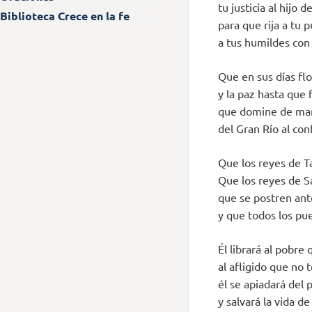
tu justicia al hijo d
Biblioteca Crece en la fe
para que rija a tu p
a tus humildes con 
Que en sus días flor
y la paz hasta que f
que domine de mar
del Gran Río al conf
Que los reyes de Ta
Que los reyes de S
que se postren ante
y que todos los pue
Él librará al pobre
al afligido que no 
él se apiadará del 
y salvará la vida de