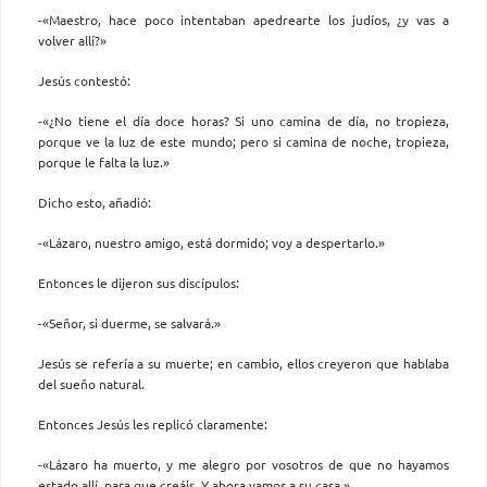
-«Maestro, hace poco intentaban apedrearte los judíos, ¿y vas a
volver allí?»
Jesús contestó:
-«¿No tiene el día doce horas? Si uno camina de día, no tropieza,
porque ve la luz de este mundo; pero si camina de noche, tropieza,
porque le falta la luz.»
Dicho esto, añadió:
-«Lázaro, nuestro amigo, está dormido; voy a despertarlo.»
Entonces le dijeron sus discípulos:
-«Señor, si duerme, se salvará.»
Jesús se refería a su muerte; en cambio, ellos creyeron que hablaba
del sueño natural.
Entonces Jesús les replicó claramente:
-«Lázaro ha muerto, y me alegro por vosotros de que no hayamos
estado allí, para que creáis. Y ahora vamos a su casa.»