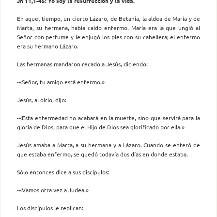
Jn 11,1-45: Yo soy la resurrección y la vida.
En aquel tiempo, un cierto Lázaro, de Betania, la aldea de María y de
Marta, su hermana, había caído enfermo. María era la que un­gió al
Señor con perfume y le enjugó los pies con su cabellera; el en­fermo
era su hermano Lázaro.
Las hermanas mandaron recado a Jesús, diciendo:
-«Señor, tu amigo está enfermo.»
Jesús, al oírlo, dijo:
-«Esta enfermedad no acabará en la muerte, sino que servirá para la
gloria de Dios, para que el Hijo de Dios sea glorificado por ella.»
Jesús amaba a Marta, a su hermana y a Lázaro. Cuando se enteró de
que estaba enfermo, se quedó todavía dos días en donde estaba.
Sólo entonces dice a sus discípulos:
-«Vamos otra vez a Judea.»
Los discípulos le replican: