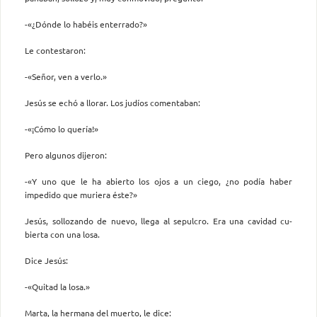
-«¿Dónde lo habéis enterrado?»
Le contestaron:
-«Señor, ven a verlo.»
Jesús se echó a llorar. Los judíos comentaban:
-«¡Cómo lo quería!»
Pero algunos dijeron:
-«Y uno que le ha abierto los ojos a un ciego, ¿no podía haber
impedido que muriera éste?»
Jesús, sollozando de nuevo, llega al sepulcro. Era una cavidad cu­
bierta con una losa.
Dice Jesús:
-«Quitad la losa.»
Marta, la hermana del muerto, le dice: