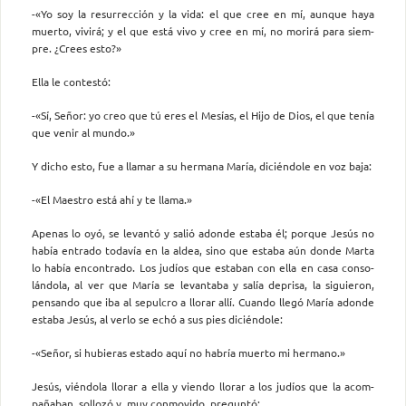
-«Yo soy la resurrección y la vida: el que cree en mí, aunque haya
muerto, vivirá; y el que está vivo y cree en mí, no morirá para siem­
pre. ¿Crees esto?»
Ella le contestó:
-«Sí, Señor: yo creo que tú eres el Mesías, el Hijo de Dios, el que tenía
que venir al mundo.»
Y dicho esto, fue a llamar a su hermana María, diciéndole en voz baja:
-«El Maestro está ahí y te llama.»
Apenas lo oyó, se levantó y salió adonde estaba él; porque Jesús no
había entrado todavía en la aldea, sino que estaba aún donde Marta
lo había encontrado. Los judíos que estaban con ella en casa conso­
lándola, al ver que María se levantaba y salía deprisa, la siguieron,
pensando que iba al sepulcro a llorar allí. Cuando llegó María adon­de
estaba Jesús, al verlo se echó a sus pies diciéndole:
-«Señor, si hubieras estado aquí no habría muerto mi hermano.»
Jesús, viéndola llorar a ella y viendo llorar a los judíos que la acom­
pañaban, sollozó y, muy conmovido, preguntó: