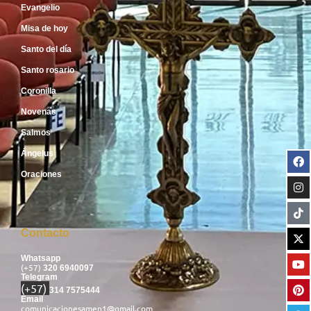
Evangelio
Misa de hoy
Santo del día
Santo rosario
Coronilla
Novenas
Salmos
Ángelus
Oraciones
Contacto
Whatsapp
(+57)
320 6940097
Telegram
(+57)
314 7575444
Email
comunicacionesamen1@gmail.com