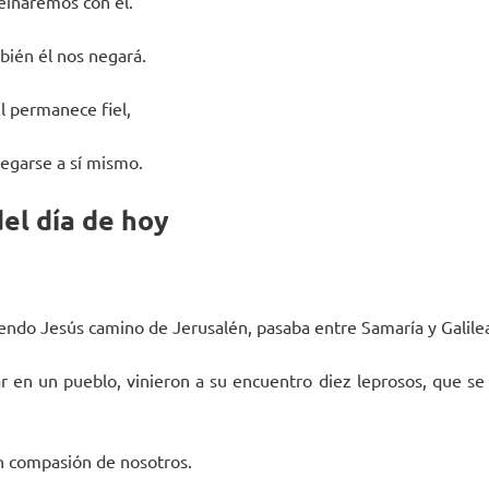
einaremos con él.
bién él nos negará.
él permanece fiel,
egarse a sí mismo.
el día de hoy
endo Jesús camino de Jerusalén, pasaba entre Samaría y Galile
r en un pueblo, vinieron a su encuentro diez leprosos, que se p
n compasión de nosotros.