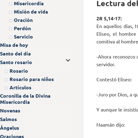
Lectura del
Misericordia
Misión de vida
2R 5,14-17:
Oración
En aquellos días, 
Perdón
Eliseo, el hombre
Servicio
comitiva al hombre
Misa de hoy
Santo del día
-Ahora reconozco q
Santo rosario
servidor.
Rosario
Rosario para niños
Contestó Eliseo:
Artículos
-Juro por Dios, a q
Coronilla de la Divina
Misericordia
Y aunque le insistía
Novenas
Salmos
Naamán dijo:
Ángelus
Oraciones