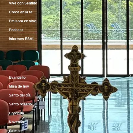
Vive con Sentido
Crece en la fe
Emisora en vivo
Podcast
Informes ESAL
Inicio
Evangelio
Misa de hoy
Santo del día
Santo rosario
Coronilla
Novenas
Salmos