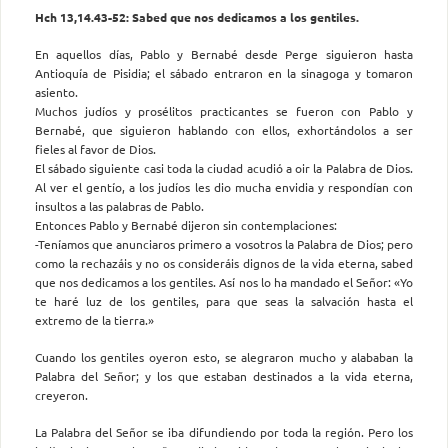
Hch 13,14.43-52: Sabed que nos dedicamos a los gentiles.
En aquellos días, Pablo y Bernabé desde Perge siguieron hasta
Antioquía de Pisidia; el sábado entraron en la sinagoga y tomaron
asiento.
Muchos judíos y prosélitos practicantes se fueron con Pablo y
Bernabé, que siguieron hablando con ellos, exhortándolos a ser
fieles al favor de Dios.
El sábado siguiente casi toda la ciudad acudió a oir la Palabra de Dios.
Al ver el gentío, a los judíos les dio mucha envidia y respondían con
insultos a las palabras de Pablo.
Entonces Pablo y Bernabé dijeron sin contemplaciones:
-Teníamos que anunciaros primero a vosotros la Palabra de Dios; pero
como la rechazáis y no os consideráis dignos de la vida eterna, sabed
que nos dedicamos a los gentiles. Así nos lo ha mandado el Señor: «Yo
te haré luz de los gentiles, para que seas la salvación hasta el
extremo de la tierra.»
Cuando los gentiles oyeron esto, se alegraron mucho y alababan la
Palabra del Señor; y los que estaban destinados a la vida eterna,
creyeron.
La Palabra del Señor se iba difundiendo por toda la región. Pero los