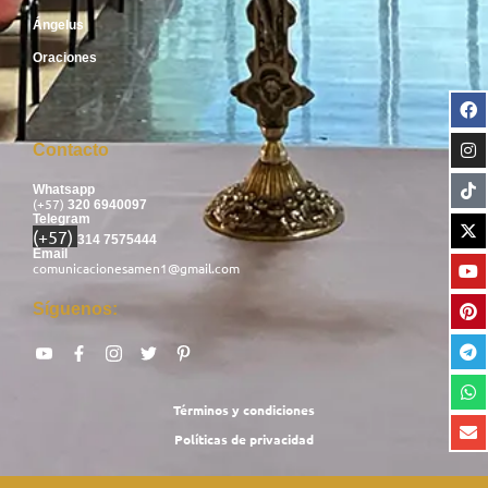
Ángelus
Oraciones
Contacto
Whatsapp
(+57)
320 6940097
Telegram
(+57)
314 7575444
Email
comunicacionesamen1@gmail.com
Síguenos:
Términos y condiciones
Políticas de privacidad