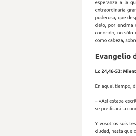
esperanza a la qu
extraordinaria gra
poderosa, que desp
cielo, por encima
conocido, no sólo 
como cabeza, sobre 
Evangelio d
Lc 24,46-53: Mient
En aquel tiempo, di
– «Así estaba escr
se predicará la co
Y vosotros sois te
ciudad, hasta que os