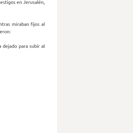
testigos en Jerusalén,
ntras miraban fijos al
jeron:
 dejado para subir al