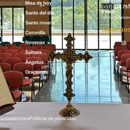
Telegram
Misa de hoy
(+57)
314 75
Email
Santo del día
comunicacio
s
Santo rosario
rlos
Sígueno
Coronilla
Novenas
Salmos
Ángelus
Oraciones
 y condiciones
Políticas de privacidad