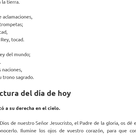
la tierra.
e aclamaciones,
 trompetas;
cad,
 Rey, tocad.
rey del mundo;
.
s naciones,
u trono sagrado.
ctura del día de hoy
tó a su derecha en el cielo.
ios de nuestro Señor Jesucristo, el Padre de la gloria, os dé e
onocerlo. Ilumine los ojos de vuestro corazón, para que co