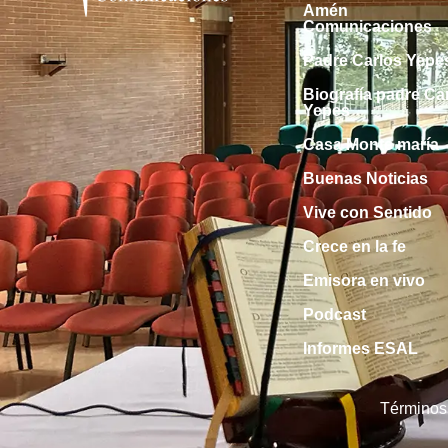
Amén
Comunicaciones
Padre Carlos Yepe
Biografía padre Ca
Yepes
Casa Monte maría
Buenas Noticias
Vive con Sentido
Crece en la fe
Emisora en vivo
Podcast
Informes ESAL
Términos