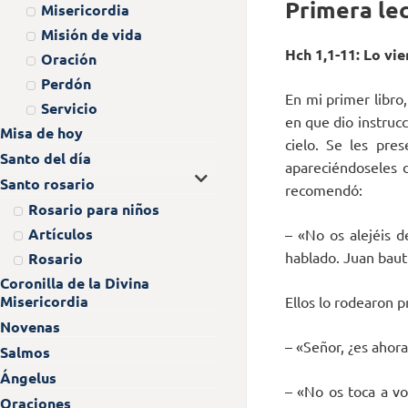
Primera lec
Misericordia
Misión de vida
Hch 1,1-11: Lo vie
Oración
Perdón
En mi primer libro
Servicio
en que dio instrucc
Misa de hoy
cielo. Se les pre
Santo del día
apareciéndoseles d
Santo rosario
recomendó:
Rosario para niños
Artículos
– «No os alejéis 
hablado. Juan baut
Rosario
Coronilla de la Divina
Misericordia
Ellos lo rodearon 
Novenas
– «Señor, ¿es ahora
Salmos
Ángelus
– «No os toca a vo
Oraciones