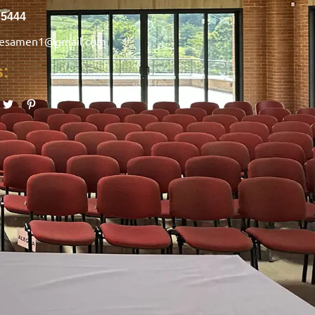
75444
nesamen1@gmail.com
s: