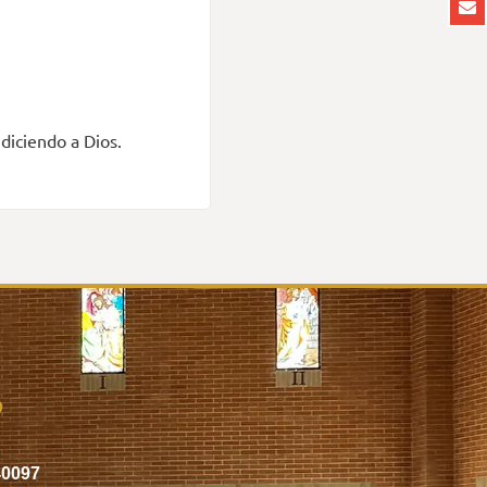
diciendo a Dios.
o
40097