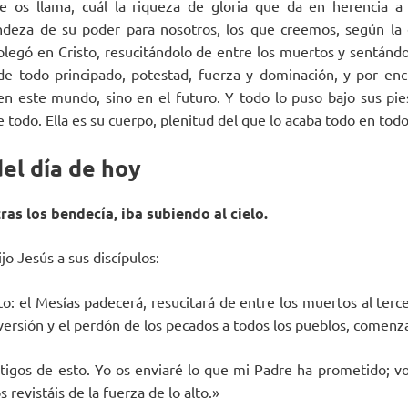
e os llama, cuál la riqueza de gloria que da en herencia a l
ndeza de su poder para nosotros, los que creemos, según la 
legó en Cristo, resucitándolo de entre los muertos y sentándo
 de todo principado, potestad, fuerza y dominación, y por e
en este mundo, sino en el futuro. Y todo lo puso bajo sus pies,
todo. Ella es su cuerpo, plenitud del que lo acaba todo en todo
el día de hoy
ras los bendecía, iba subiendo al cielo.
jo Jesús a sus discípulos:
ito: el Mesías padecerá, resucitará de entre los muertos al ter
nversión y el perdón de los pecados a todos los pueblos, comenz
stigos de esto. Yo os enviaré lo que mi Padre ha prometido; v
 revistáis de la fuerza de lo alto.»