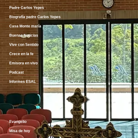
Padre Carlos Yepes
Biografía padre Carlos Yepes
Casa Monte maría
Buenas Noticias
Vive con Sentido
Crece en la fe
Emisora en vivo
Podcast
Informes ESAL
Inicio
Evangelio
Misa de hoy