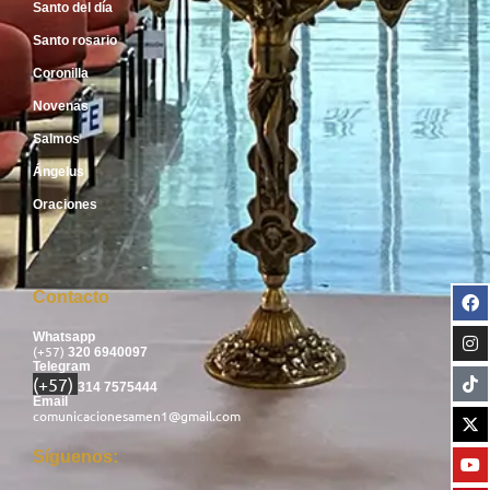
Santo del día
Santo rosario
Coronilla
Novenas
Salmos
Ángelus
Oraciones
Contacto
Whatsapp
(+57)
320 6940097
Telegram
(+57)
314 7575444
Email
comunicacionesamen1@gmail.com
Síguenos: